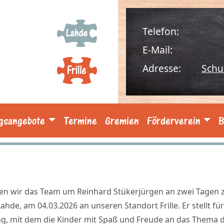
Telefon:
E-Mail:
Adresse:
Schu
gsangebote
Termine
Gremien
Förderverein
B
ten wir das Team um Reinhard Stükerjürgen an zwei Tagen 
hde, am 04.03.2026 an unseren Standort Frille. Er stellt fü
ung, mit dem die Kinder mit Spaß und Freude an das Thema